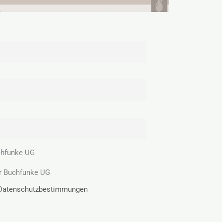
chfunke UG
r Buchfunke UG
e Datenschutzbestimmungen