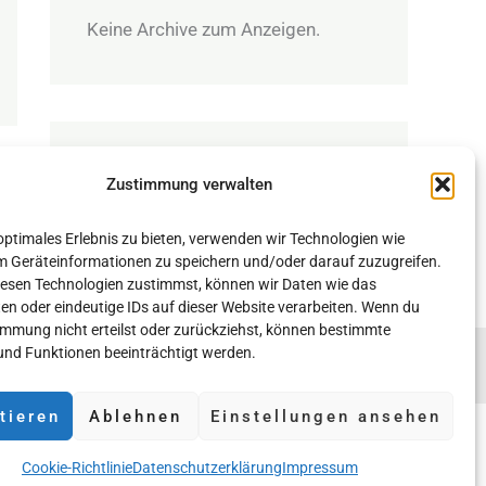
Keine Archive zum Anzeigen.
Categories
Zustimmung verwalten
Keine Kategorien
 optimales Erlebnis zu bieten, verwenden wir Technologien wie
m Geräteinformationen zu speichern und/oder darauf zuzugreifen.
esen Technologien zustimmst, können wir Daten wie das
ten oder eindeutige IDs auf dieser Website verarbeiten. Wenn du
immung nicht erteilst oder zurückziehst, können bestimmte
nd Funktionen beeinträchtigt werden.
ter der Agentur Buchfunke UG
Vertrag widerrufen
tieren
Ablehnen
Einstellungen ansehen
Copyright ©2024 Agentur Buchfunke
Cookie-Richtlinie
Datenschutzerklärung
Impressum