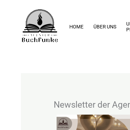
Zum
content
Inhalt
springen
U
HOME
ÜBER UNS
P
Newsletter der Age