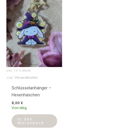
inkl. 19 % MwSt.
zzgl.
Versandkosten
Schlüsselanhänger –
Hexenhäschen
8,00
€
Vorrätig
In den
Warenkorb