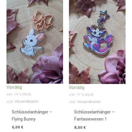
Vorrätig
Vorrätig
inkl. 19 % MwSt.
inkl. 19 % MwSt.
zzgl.
Versandkosten
zzgl.
Versandkosten
Schlüsselanhänger –
Schlüsselanhänger –
Flying Bunny
Fantasiewesen 1
6,00
€
8,00
€