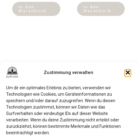
In den
In den
Warenkorb
Warenkorb
Zustimmung verwalten
Datenschutzerklärung
Impressum
Um dir ein optimales Erlebnis zu bieten, verwenden wir
FAQ
Technologien wie Cookies, um Geräteinformationen zu
speichern und/oder darauf zuzugreifen. Wenn du diesen
Kontakt
Technologien zustimmst, können wir Daten wie das
Surfverhalten oder eindeutige IDs auf dieser Website
Bedingungen und Konditionen
verarbeiten. Wenn du deine Zustimmung nicht erteilst oder
Cookie-Richtlinie (EU)
zurückziehst, können bestimmte Merkmale und Funktionen
beeinträchtigt werden.
Newsletter der Agentur Buchfunke UG