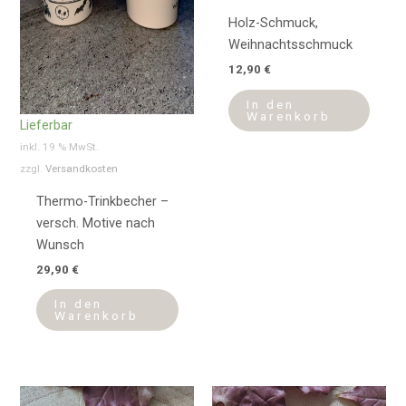
Holz-Schmuck,
Weihnachtsschmuck
12,90
€
In den
Warenkorb
Lieferbar
inkl. 19 % MwSt.
zzgl.
Versandkosten
Thermo-Trinkbecher –
versch. Motive nach
Wunsch
29,90
€
In den
Warenkorb