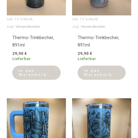
inkl. 19 % MwSt.
inkl. 19 % MwSt.
zzgl.
Versandkosten
zzgl.
Versandkosten
Thermo-Trinkbecher,
Thermo-Trinkbecher,
891ml
891ml
29,90
€
29,90
€
Lieferbar
Lieferbar
In den
In den
Warenkorb
Warenkorb