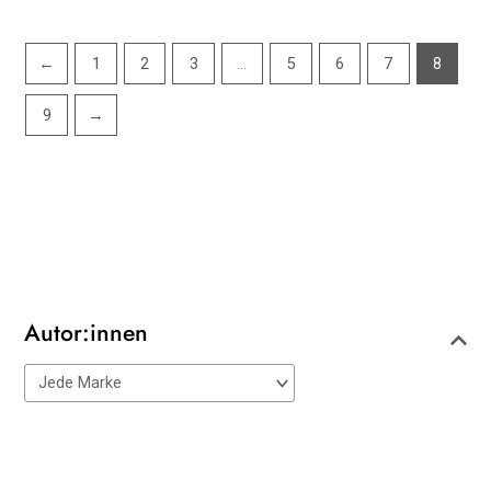
←
1
2
3
…
5
6
7
8
9
→
Autor:innen